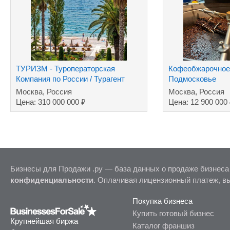
ТУРИЗМ - Туроператорская
Кофеобжарочное 
Компания по России / Турагент
Подмосковье
туров за рубеж
Москва, Россия
Москва, Россия
₽
Цена: 310 000 000
Цена: 12 900 000
Бизнесы для Продажи .ру — база данных о продаже бизнеса
конфиденциальности
. Оплачивая лицензионный платеж, в
Покупка бизнеса
Купить готовый бизнес
Крупнейшая биржа
Каталог франшиз