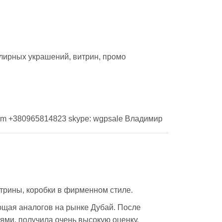
ирных украшений, витрин, промо 
om +380965814823 skype: wgpsale Владимир 
трины, коробки в фирменном стиле.
щая аналогов на рынке Дубай. После 
ями, получила очень высокую оценку.