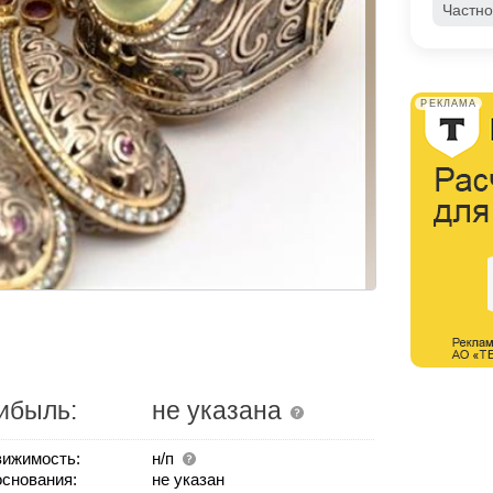
Частно
РЕКЛАМА
ибыль:
не указана
ижимость:
н/п
основания:
не указан