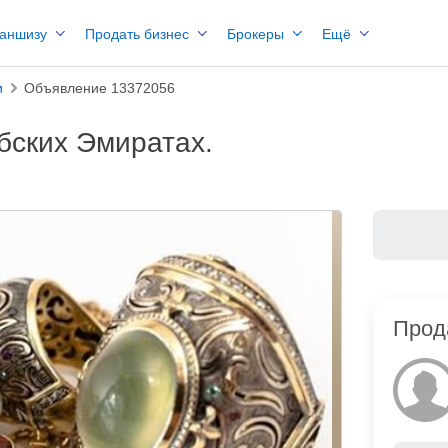
раншизу
Продать бизнес
Брокеры
Ещё
и
Объявление 13372056
бских Эмиратах.
Прод