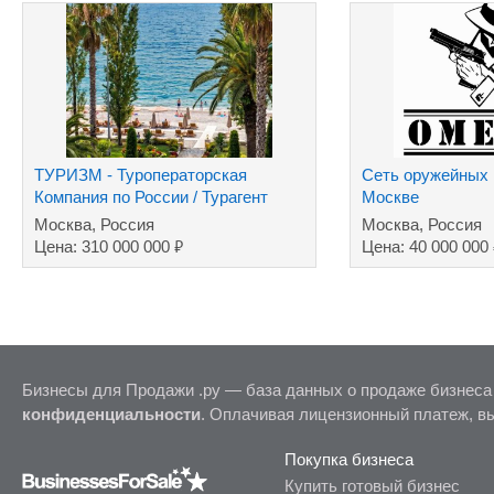
ТУРИЗМ - Туроператорская
Сеть оружейных 
Компания по России / Турагент
Москве
туров за рубеж
Москва, Россия
Москва, Россия
₽
Цена: 310 000 000
Цена: 40 000 000
Бизнесы для Продажи .ру — база данных о продаже бизнеса
конфиденциальности
. Оплачивая лицензионный платеж, в
Покупка бизнеса
Купить готовый бизнес