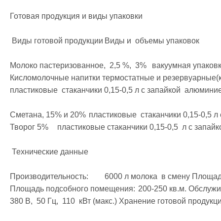
Готовая продукция и виды упаковки

 Виды готовой продукции	Виды и  объемы упаковок

Молоко пастеризованное,  2,5 %,  3% 	вакуумная упаковка  (полиэтиленовые мешочки) 
Кисломолочные напитки термостатные и резервуарные(кеф
пластиковые  стаканчики 0,15-0,5 л с запайкой  алюмин
Сметана, 15% и 20%	пластиковые  стаканчики 0,15-0,5 л с запайкой  алюминиевыми крышками 
Творог 5% 	пластиковые стаканчики 0,15-0,5  л с запайкой алюминиевыми  крышками

 Технические данные

Производительность:	6000 л молока  в смену Площадь рабочего помещения:	400- 450 кв.м. 
Площадь подсобного помещения:	 200-250 кв.м. Обслуживающий персонал:	4-7 чел. Электроэнергия:	
380 В,  50 Гц,  110  кВт (макс.) Хранение готовой продукции:	в  холодильных камерах при t` +4