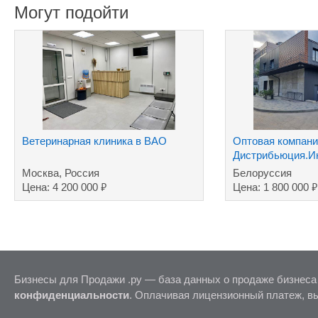
Могут подойти
Ветеринарная клиника в ВАО
Оптовая компани
Дистрибьюция.Ин
хозтовары ТНП.Д
Москва, Россия
Белоруссия
₽
₽
Цена: 4 200 000
Цена: 1 800 000
Бизнесы для Продажи .ру — база данных о продаже бизнеса
конфиденциальности
. Оплачивая лицензионный платеж, в