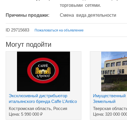
торговыми  сетями.
Причины продажи:
Смена  вида деятельности 
ID 29715683
Пожаловаться на объявление
Могут подойти
Эксклюзивный дистрибьютор
Имущественный 
итальянского бренда Caffe L’Antico
Земельный
в России
участок+машино
Костромская область, Россия
Тверская област
завод
₽
Цена: 5 990 000
Цена: 320 000 00