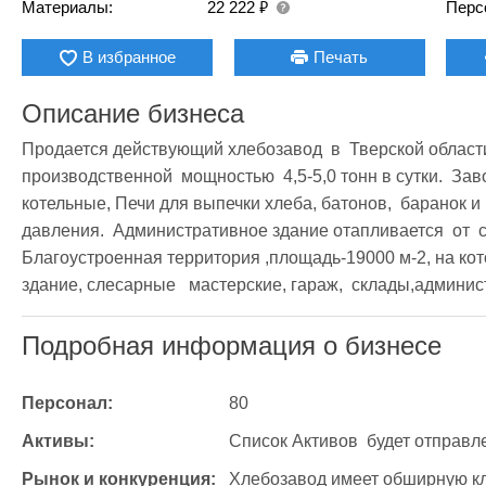
₽
Материалы:
22 222
Перс
В избранное
Печать
Описание бизнеса
Продается действующий хлебозавод  в  Тверской области
производственной  мощностью  4,5-5,0 тонн в сутки.  Зав
котельные, Печи для выпечки хлеба, батонов,  баранок и
давления.  Административное здание отапливается  от  со
Благоустроенная территория ,площадь-19000 м-2, на ко
здание, слесарные   мастерские, гараж,  склады,админи
Подробная информация о бизнесе
Персонал:
80
Активы:
Список Активов  будет отправле
Рынок и конкуренция:
Хлебозавод имеет обширную кли