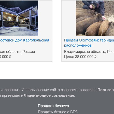
гостевой дом Каргопольская
Продам Охотхозяйство иде
расположенное.
кая область, Россия
Владимирская область, Рос
₽
₽
0 000
Цена: 38 000 000
 и франшиз. Использование сайта означает согласие с
Пользов
ы принимаете
Лицензионное соглашение
.
Продажа бизнеса
Продать бизнес с BFS