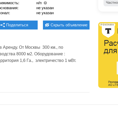
Частно
ижимость:
н/п
основания:
не указан
онал:
не указан
Поделиться
Скрыть
объявление
РЕКЛАМА
Аренду. От Москвы  300 км., по 
дства 8000 м2. Оборудование :  
тория 1,6 Га.,  электричество 1 мВт.  