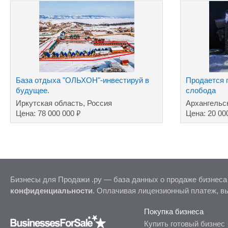
База отдыха "ОЛЬХОН"-инвестируй в
Продается 
будущее.
слобода
Иркутская область, Россия
Архангельс
₽
Цена: 78 000 000
Цена: 20 00
Бизнесы для Продажи .ру — база данных о продаже бизнеса
конфиденциальности
. Оплачивая лицензионный платеж, в
Покупка бизнеса
Купить готовый бизнес