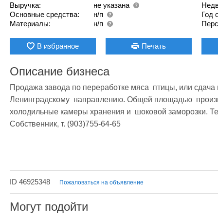
Выручка:
не указана
Недв
Основные средства:
н/п
Год 
Материалы:
н/п
Перс
В избранное
Печать
Описание бизнеса
Продажа завода по переработке мяса  птицы, или сдача в 
Ленинградскому  направлению. Общей площадью  произво
холодильные камеры хранения и  шоковой заморозки. Терри
Собственник, т. (903)755-64-65 
ID 46925348
Пожаловаться на объявление
Могут подойти