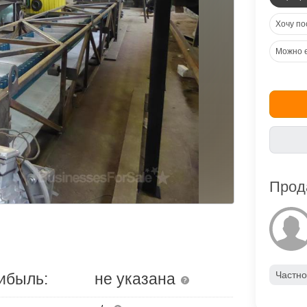
Хочу по
Можно 
Прод
Частно
ибыль:
не указана