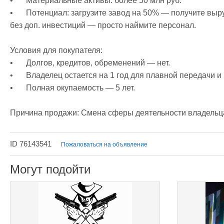
•	Материальные активы: более 50 млн руб.

•	Потенциал: загрузите завод на 50% — получите выручку 120+ млн. Загрузка на 100% возможна 
без доп. инвестиций — просто наймите персонал.

Условия для покупателя:

•	Долгов, кредитов, обременений — нет.

•	Владелец остается на 1 год для плавной передачи и консультаций.

•	Полная окупаемость — 5 лет.

ID 76143541
Пожаловаться на объявление
Могут подойти