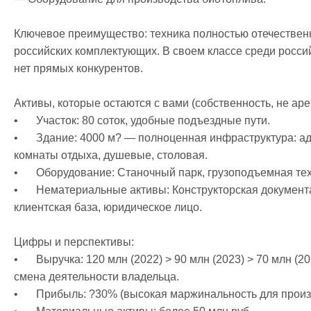
Ключевое преимущество: техника полностью отечественн
российских комплектующих. В своем классе среди россий
нет прямых конкурентов.

Активы, которые остаются с вами (собственность, не арен
•	Участок: 80 соток, удобные подъездные пути.

•	Здание: 4000 м? — полноценная инфраструктура: административная часть, производство, 
комнаты отдыха, душевые, столовая.

•	Оборудование: Станочный парк, грузоподъемная техника.

•	Нематериальные активы: Конструкторская документация на всю линейку, сайт, соцсети, 
клиентская база, юридическое лицо. 

Цифры и перспективы:

•	Выручка: 120 млн (2022) > 90 млн (2023) > 70 млн (2024) > 42 млн (2025). Причина снижения — 
смена деятельности владельца.

•	Прибыль: ?30% (высокая маржинальность для производства).
