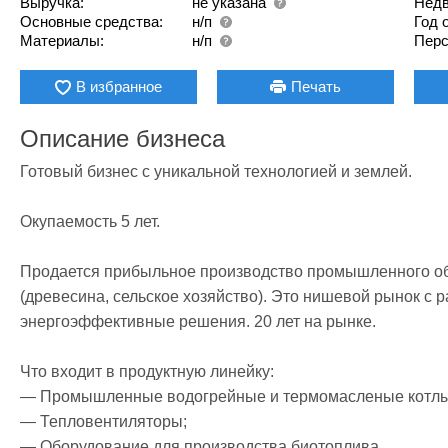
Выручка:
не указана
Недв
Основные средства:
н/п
Год 
Материалы:
н/п
Перс
В избранное
Печать
Описание бизнеса
Готовый бизнес с уникальной технологией и землей. 

Окупаемость 5 лет.

Продается прибыльное производство промышленного обо
(древесина, сельское хозяйство). Это нишевой рынок с 
энергоэффективные решения. 20 лет на рынке.

Что входит в продуктную линейку:

— Промышленные водогрейные и термомасленые котлы;
— Тепловентиляторы;

— Оборудование для производства биотоплива.
