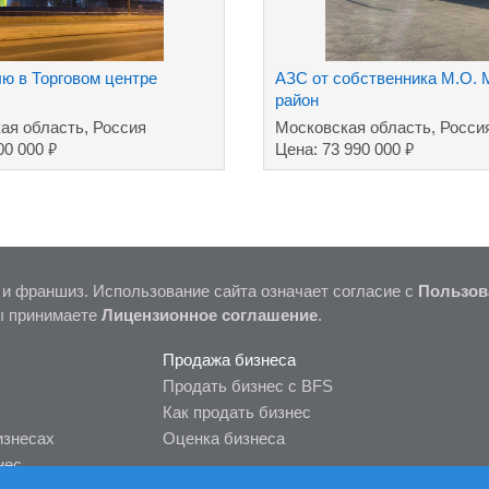
ю в Торговом центре
АЗС от собственника М.О.
район
ая область, Россия
Московская область, Росси
₽
₽
00 000
Цена: 73 990 000
 и франшиз. Использование сайта означает согласие с
Пользов
ы принимаете
Лицензионное соглашение
.
Продажа бизнеса
Продать бизнес с BFS
Как продать бизнес
изнесах
Оценка бизнеса
нес