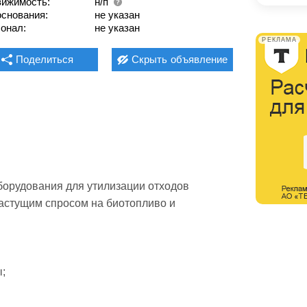
ижимость:
н/п
основания:
не указан
онал:
не указан
РЕКЛАМА
Поделиться
Скрыть
объявление
рудования для утилизации отходов 
растущим спросом на биотопливо и 

