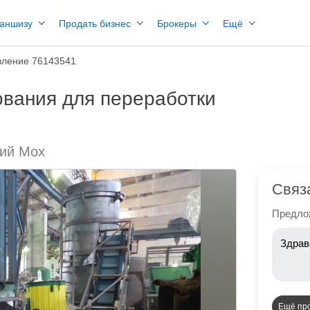
раншизу
Продать бизнес
Брокеры
Ещё
ление 76143541
ования для переработки
кий Мох
Связ
Предлож
Ещё пр