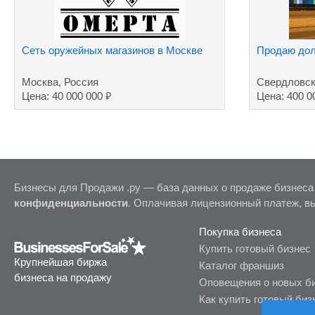
Сеть оружейных магазинов в Москве
Продаю дол
Москва, Россия
Свердловск
₽
Цена: 40 000 000
Цена: 400 0
Бизнесы для Продажи .ру — база данных о продаже бизнеса
конфиденциальности
. Оплачивая лицензионный платеж, в
Покупка бизнеса
Купить готовый бизнес
Крупнейшая биржа
Каталог франшиз
бизнеса на продажу
Оповещения о новых б
Как купить готовый биз