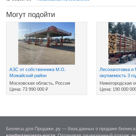
Могут подойти
АЗС от собственника М.О.
Лесозаготовка и
Можайский район
окупаемость 3 го
Московская область, Россия
Нижегородская о
₽
Цена: 73 990 000
Цена: 190 000 00
Бизнесы для Продажи .ру — база данных о продаже бизнеса
конфиденциальности
. Оплачивая лицензионный платеж, в