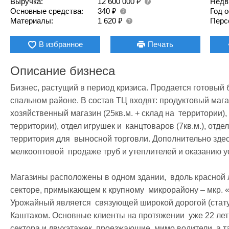
₽
Выручка:
12 600 000
Недв
₽
Основные средства:
340
Год 
₽
Материалы:
1 620
Перс
В избранное
Печать
Описание бизнеса
Бизнес, растущий в период кризиса. Продается готовый б
спальном районе. В состав ТЦ входят: продуктовый магазин
хозяйственный магазин (25кв.м. + склад на  территории), 
территории), отдел игрушек и  канцтоваров (7кв.м.), отдел
территория для  выносной торговли. Дополнительно здес
мелкооптовой  продаже труб и утеплителей и оказанию усл
Магазины расположены в одном здании,  вдоль красной л
секторе, примыкающем к крупному  микрорайону – мкр. «Р
Урожайный является  связующей широкой дорогой (статус
Каштаком. Основные клиенты на протяжении  уже 22 лет р
сектора и двухэтажек, проезжающие  мимо водители, а 