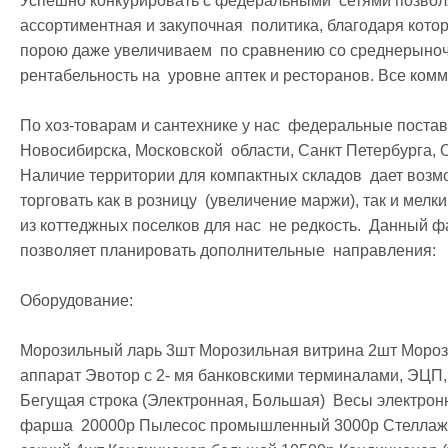
Успешно конкурировать с федеральными  сетями позволя
ассортиментная и закупочная  политика, благодаря котор
порою даже увеличиваем  по сравнению со среднерыноч
рентабельность на  уровне аптек и ресторанов. Все комм
По хоз-товарам и сантехнике у нас  федеральные поставщ
Новосибирска, Московской  области, Санкт Петербурга, Ом
Наличие территории для компактных складов  дает возмож
торговать как в розницу  (увеличение маржи), так и мелки
из коттеджных поселков для нас  не редкость.  Данный ф
позволяет планировать дополнительные  направления: 

Оборудование:

Морозильный ларь 3шт Морозильная витрина 2шт Мороз
аппарат Эвотор с 2- мя банковскими терминалами, ЭЦП, 
Бегущая строка (Электронная, Большая)  Весы электро
фарша  20000р Пылесос промышленный 3000р Стеллаж (м