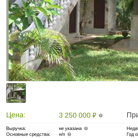
₽
Цена:
Пр
3 250 000
Выручка:
не указана
Недв
Основные средства:
н/п
Год 