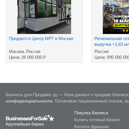
Продается Центр МРТ в Москве
Региональная сет
выручка +1,63 м
Москва, Россия
Россия
₽
Цена: 26 000 000
Цена: 990 000 00
Бизнесы для Продажи .ру — база данных о продаже бизнеса
конфиденциальности
. Оплачивая лицензионный платеж, в
Покупка бизнеса
Купить готовый бизнес
Крупнейшая биржа
Каталог франшиз