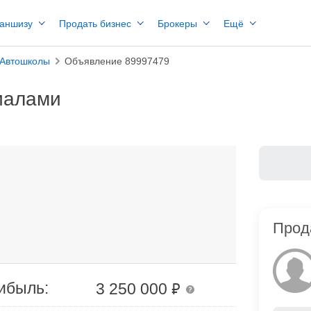
раншизу
Продать бизнес
Брокеры
Ещё
Автошколы
Объявление 89997479
иалами
Прод
₽
ибыль:
3 250 000