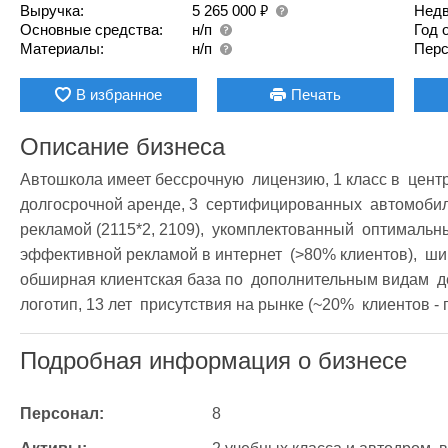
₽
Выручка:
5 265 000
Недв
Основные средства:
н/п
Год 
Материалы:
н/п
Перс
В избранное
Печать
Описание бизнеса
Автошкола имеет бессрочную  лицензию, 1 класс в  центре 
долгосрочной аренде, 3  сертифицированных  автомобиля
рекламой (2115*2, 2109),  укомплектованный  оптимальны
эффективной рекламой в интернет  (>80% клиентов),  широ
обширная клиентская база по  дополнительным видам  де
логотип, 13 лет  присутствия на рынке (~20%  клиентов -
Подробная информация о бизнесе
Персонал:
8