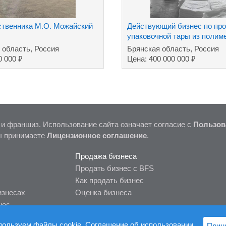
ственника М.О. Можайский
Действующий бизнес по пр
упаковочной тары из полим
 область, Россия
Брянская область, Россия
₽
₽
0 000
Цена: 400 000 000
 и франшиз. Использование сайта означает согласие с
Пользов
ы принимаете
Лицензионное соглашение
.
Продажа бизнеса
Продать бизнес с BFS
Как продать бизнес
изнесах
Оценка бизнеса
нес
пользуем файлы cookie.
Соглашение об использовании
Прин