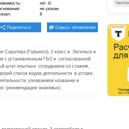
Частно
ижимость:
н/п
основания:
не указан
онал:
8
Поделиться
Скрыть
объявление
РЕКЛАМА
Саратова (Горького), 1 класс в  Энгельсе в  
 с установленным ГБО и  согласованной   
й штат опытных  сотрудников со стажем,  
кий список видов деятельности  в уставе,  
ятельности, узнаваемое название и  
 по  рекомендации знакомых)