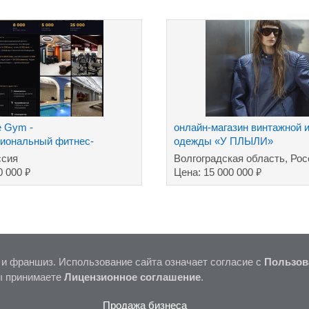
 Gym -
онлайн-магазин винтажной 
иональный фитнес-
одежды «У ПЛЫЛИ»
ремиум класса
ссия
Волгоградская область, Рос
₽
₽
0 000
Цена: 15 000 000
 и франшиз. Использование сайта означает согласие с
Пользов
ы принимаете
Лицензионное соглашение
.
Продажа бизнеса