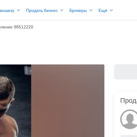
раншизу
Продать бизнес
Брокеры
Ещё
ление 98512220
Прод