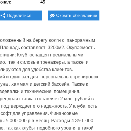
онал:
45
Поделиться
Скрыть
объявление
положенный на берегу волги с  панорамным 
Площадь составляет  3200м?. Окупаемость 
стиции: Клуб  оснащен премиальными 
о,  так и силовые тренажеры, а также  и 
ируются для удобства клиентов. 
й и один зал для  персональных тренировок. 
на , хаммам и детский бассейн. Также к  
аздевалки и технические  помещения. 
рендная ставка составляет 2 млн  рублей в 
 подтверждает его надежность. У клуба  есть 
 софт для управления. Финансовые 
 5 000 000 р в месяц. Расходы 4 350  000. 
, так как клубы  подобного уровня в такой 