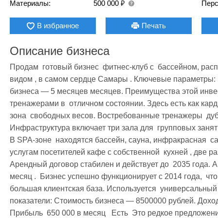
₽
Материалы:
500 000
Перс
В избранное
Печать
Описание бизнеса
Продам  готовый бизнес  фитнес-клуб с  бассейном, рас
видом , в самом сердце Самары . Ключевые параметры: 
бизнеса — 5 месяцев месяцев. Преимущества этой инве
тренажерами в  отличном состоянии. Здесь есть как карди
зона  свободных весов. Востребованные тренажеры  дубл
Инфраструктура включает три зала для  групповых заняти
В SPA-зоне  находятся бассейн, сауна, инфракрасная  сау
услугам посетителей кафе с собственной  кухней , две р
Арендный договор стабилен и действует до  2035 года. А
месяц .  Бизнес успешно функционирует с 2014 года,  что
большая клиентская база. Используется  универсальный
показатели: Стоимость бизнеса — 8500000 рублей. Доходы
Прибыль  650 000 в месяц   Есть  Это редкое предложение