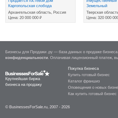
Продается гостевой дом
Имущественный 
Каргопольская слобода
Земельный
участок+машино
Архангельская область, Россия
Тверская област
завод
₽
Цена: 20 000 000
Цена: 320 000 00
Бизнесы для Продажи .ру — база данных о продаже бизнеса
конфиденциальности
. Оплачивая лицензионный платеж, в
Покупка бизнеса
Купить готовый бизнес
Крупнейшая биржа
Каталог франшиз
бизнеса на продажу
Оповещения о новых бизн
Как купить готовый бизнес
© BusinessesForSale.ru, 2007 - 2026