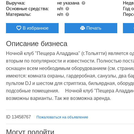
Выручка:
не указана
Недв
Основные средства:
н/п
Год 
Материалы:
н/п
Перс
В избранное
Печать
Описание бизнеса
Ночной клуб "Пещера Аладдина" (г.Тольятти) является о
вторым по популярности и известности. Полностью пост
оснащен всем необходимым оборудованием (см. страницу
имеются: комната охраны, гардеробная, санузлы, два бара
пультом DJ и шестом для стриптиза, бильярдная, оборуд
подсобные помещения.     Ночной клуб "Пещера Аладдин
возможны варианты. Так же возможна аренда.   
ID 13458767
Пожаловаться на объявление
Могут подойти