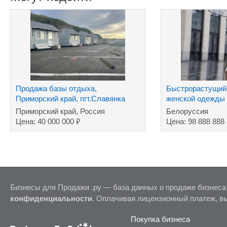
Продажа базы отдыха,
Быстрорастущий 
Приморский край, пгт.Славянка
женской одежды
производством
Приморский край, Россия
Белоруссия
₽
Цена: 40 000 000
Цена: 98 888 888
Бизнесы для Продажи .ру — база данных о продаже бизнеса
конфиденциальности
. Оплачивая лицензионный платеж, в
Покупка бизнеса