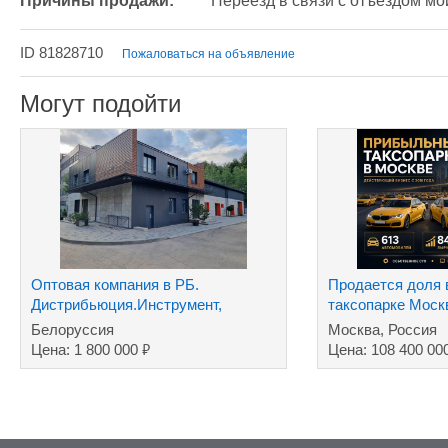
Причины продажи:
Переезд в связи с отъездом мо
ID 81828710
Пожаловаться на объявление
Могут подойти
Оптовая компания в РБ.
Продается доля
Дистрибьюция.Инструмент,
таксопарке Мос
хозтовары ТНП.Дилер.
Белоруссия
Москва, Россия
₽
Цена: 1 800 000
Цена: 108 400 00