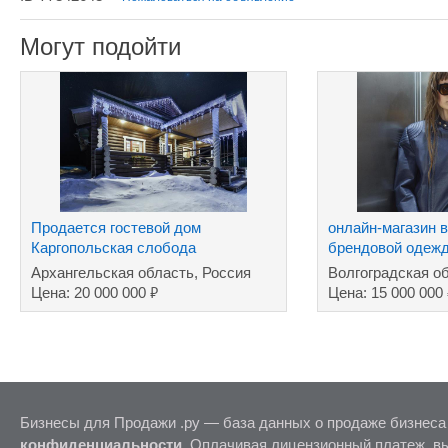
Могут подойти
Продается гостевой дом
онлайн-магазин 
Каргопольская слобода
брендовой одеж
Архангельская область, Россия
Волгоградская о
₽
Цена: 20 000 000
Цена: 15 000 000
Бизнесы для Продажи .ру — база данных о продаже бизнеса
конфиденциальности
. Оплачивая лицензионный платеж, в