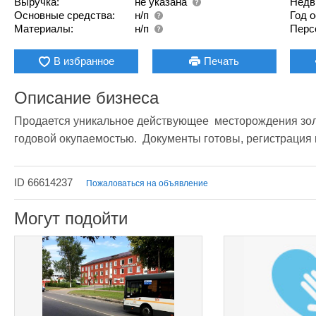
Выручка:
не указана
Недв
Основные средства:
н/п
Год 
Материалы:
н/п
Перс
В избранное
Печать
Описание бизнеса
Продается уникальное действующее  месторождения золот
годовой окупаемостью.  Документы готовы, регистрация 
ID 66614237
Пожаловаться на объявление
Могут подойти