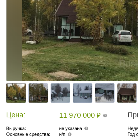
₽
Цена:
Пр
11 970 000
Выручка:
не указана
Недв
Основные средства:
н/п
Год 