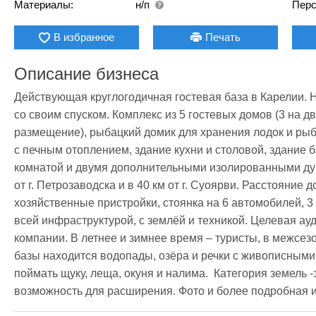
Материалы:
н/п
Перс
В избранное
Печать
Описание бизнеса
Действующая круглогодичная гостевая база в Карелии. 
со своим спуском. Комплекс из 5 гостевых домов (3 на д
размещение), рыбацкий домик для хранения лодок и ры
с печным отоплением, здание кухни и столовой, здание б
комнатой и двумя дополнительными изолированными ду
от г. Петрозаводска и в 40 км от г. Суоярви. Расстояние 
хозяйственные пристройки, стоянка на 6 автомобилей, 3 
всей инфраструктурой, с землёй и техникой. Целевая ау
компании. В летнее и зимнее время – туристы, в межсез
базы находится водопады, озёра и речки с живописными 
поймать щуку, леща, окуня и налима.  Категория земель
возможность для расширения. Фото и более подробная 