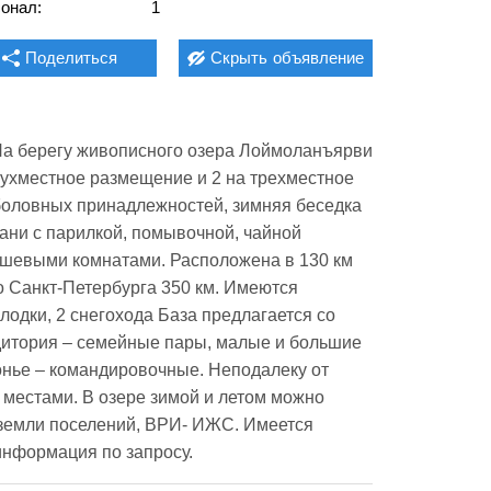
онал:
1
Поделиться
Скрыть
объявление
На берегу живописного озера Лоймоланъярви 
вухместное размещение и 2 на трехместное 
боловных принадлежностей, зимняя беседка 
ани с парилкой, помывочной, чайной 
шевыми комнатами. Расположена в 130 км 
до Санкт-Петербурга 350 км. Имеются 
лодки, 2 снегохода База предлагается со 
дитория – семейные пары, малые и большие 
онье – командировочные. Неподалеку от 
местами. В озере зимой и летом можно 
 -земли поселений, ВРИ- ИЖС. Имеется 
информация по запросу.