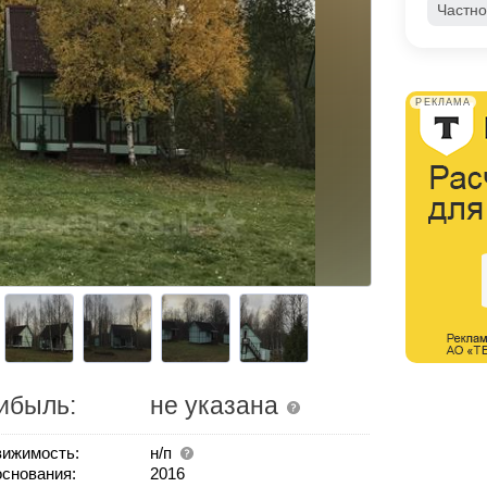
Частно
РЕКЛАМА
ибыль:
не указана
ижимость:
н/п
основания:
2016