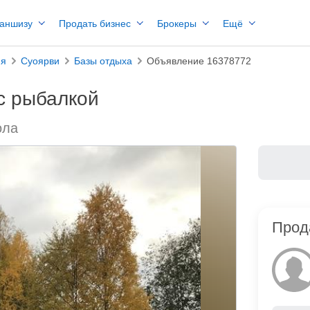
раншизу
Продать бизнес
Брокеры
Ещё
ия
Суоярви
Базы отдыха
Объявление 16378772
 с рыбалкой
ола
Прод