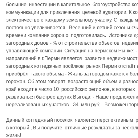
большие  инвестиции в капитальное  благоустройства кот
коммуникации для привлечения  целевой аудитории. К ко
электричество к  каждому земельному участку. С  каждым
постоянно увеличивается.  Весенний и летний сезоны сч
времени компания хорошо  подготовилась.  Источники дох
загородных домов - % от строительства объектов  недвиж
управляющей компании  Ситуация на пермском Рынке: - 
направлений в г.Перми является  развитие недвижимости
загородных коттеджных посёлков  рынок Перми отстаёт в 
приобрёл  такого объема - Жизнь за городом кажется бол
горожан. Об этом говорят  возрастающий объем и разноо
край входит в число 10  российских регионов, в которых 
развиваться быстрее других Выгода: - Наше предложение -
нереализованных участков - 34  млн.руб; - Возможен торг.
Данный коттеджный поселок  является перспективным  р
в который , Вы получите  отличные результаты за несколь
жизнь!
