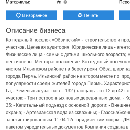
Материалы:
н/п
Перс
В избранное
Печать
Описание бизнеса
Коттеджный поселок «Обвинский» -  строительство и про
участков. Целевая аудитория: Юридические лица - агентс
Физические лица - семьи с детьми  школьного возраста; м
пенсионеры. Месторасположение: Коттеджный поселок «О
чистом  Ильинском районе на берегу реки  Обва, ширина к
города Пермь. Ильинский район на втором месте по  прод
популярности среди  жителей города Пермь. Характерист
Га; - Земельных участков – 132 (площадь  - от 12 до 42 со
участок; - Три построенных новых деревянных  дома; - К
35; - Капитальный подъезд с основной  дороги; - Внешнее
охрана; - Артезианская вода из скважины; - Газоснабжен
зарегистрированным  11.04.12г. юридическим лицом –ДНТ
пакетом учредительных документов Компания создана в 2