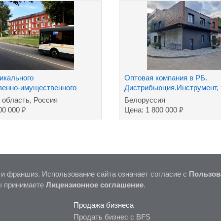
икального
Оптовая компания в РБ.
венно-имущественного
Дистрибьюция.Инструмент,
ТНП.Дилер.
 область, Россия
Белоруссия
₽
₽
00 000
Цена: 1 800 000
 и франшиз. Использование сайта означает согласие с
Пользов
ы принимаете
Лицензионное соглашение
.
Продажа бизнеса
Продать бизнес с BFS