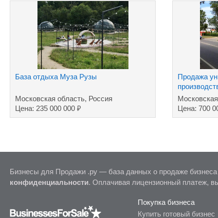
База отдыха Муза Рузы
Продажа ун
производст
комплекса
Московская область, Россия
Московская
₽
Цена: 235 000 000
Цена: 700 0
Бизнесы для Продажи .ру — база данных о продаже бизнеса
конфиденциальности
. Оплачивая лицензионный платеж, в
Покупка бизнеса
Купить готовый бизнес