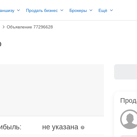
раншизу
Продать бизнес
Брокеры
Ещё
и
Объявление 77296628
ю
Прод
ибыль:
не указана