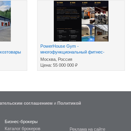
PowerHouse Gym -
 хозтовары
многофункциональный фитнес-
комплекс премиум класса
Москва, Россия
₽
Цена: 55 000 000
ательским соглашением
и
Политикой
Бизнес-брокеры
Каталог брокеров
Реклама на сайте