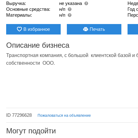
Выручка:
не указана
Недв
Основные средства:
н/п
Год 
Материалы:
н/п
Перс
В избранное
Печать
Описание бизнеса
Транспортная компания, с большой  клиентской базой и б
собственности  ООО.
ID 77296628
Пожаловаться на объявление
Могут подойти