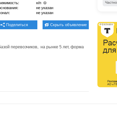
Частно
ижимость:
н/п
основания:
не указан
онал:
не указан
Поделиться
Скрыть
объявление
РЕКЛАМА
азой перевозчиков,  на рынке 5 лет, форма 