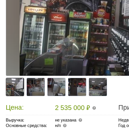
₽
Цена:
Пр
2 535 000
Выручка:
не указана
Недв
Основные средства:
н/п
Год 