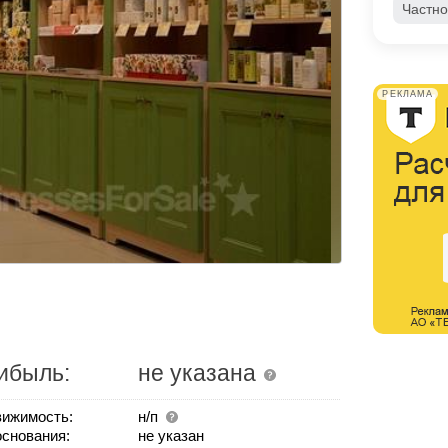
Частно
РЕКЛАМА
ибыль:
не указана
ижимость:
н/п
основания:
не указан