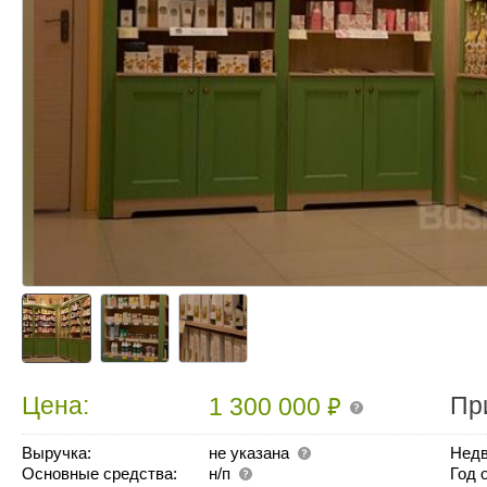
₽
Цена:
Пр
1 300 000
Выручка:
не указана
Недв
Основные средства:
н/п
Год 