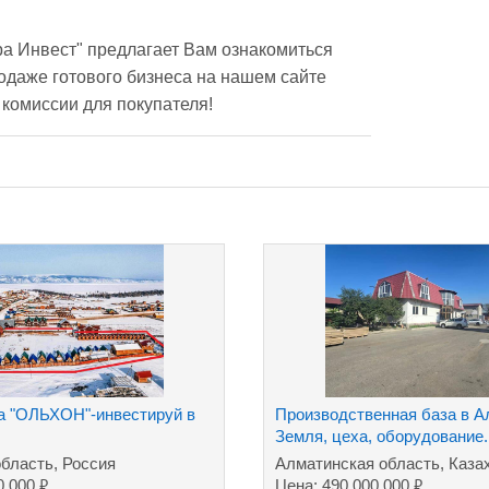
а Инвест" предлагает Вам ознакомиться 
даже готового бизнеса на нашем сайте 
alterainvest.ru.Мы работаем без комиссии для покупателя!	
а "ОЛЬХОН"-инвестируй в
Производственная база в А
Земля, цеха, оборудование.
область, Россия
Алматинская область, Каза
₽
₽
0 000
Цена: 490 000 000