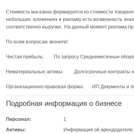
Стоимость магазина формируется из стоимости товарного
небольших  вложениях в рекламу есть возможность значи
соответственно выручки.  На данный момент реклама пра
По всем вопросам звоните!

Чистая прибыль: 	По запросу Среднемесячные обороты:	200 000 руб.

Нематериальные активы:	 Долгосрочные контракты на эксклюзивную поставку косметики

Подробная информация о бизнесе
Персонал:
1
Активы:
Информация об арендодателе:	Юридическое лицоСтоимость аренды:	