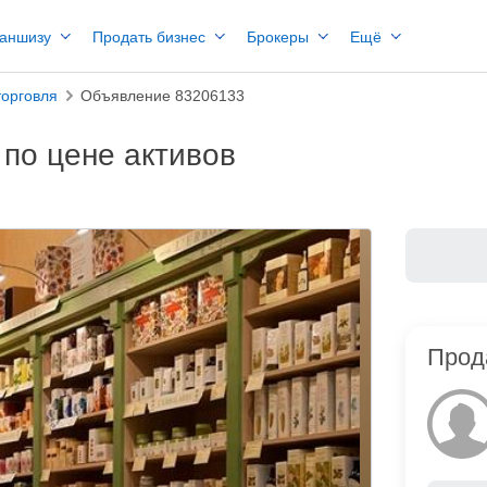
раншизу
Продать бизнес
Брокеры
Ещё
торговля
Объявление 83206133
 по цене активов
Прод