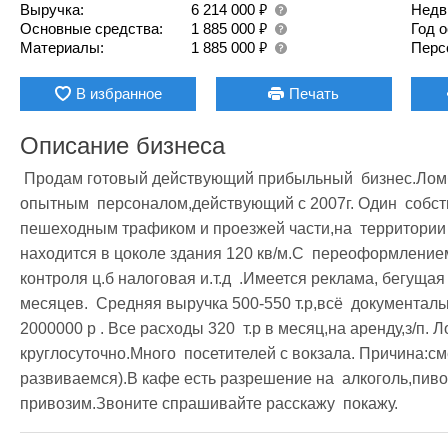
₽
Выручка:
6 214 000
Недв
₽
Основные средства:
1 885 000
Год 
₽
Материалы:
1 885 000
Перс
В избранное
Печать
Описание бизнеса
 Продам готовый действующий прибыльный  бизнес.Ломбард+интернет кафе в одном  помещение,с 
опытным  персоналом,действующий с 2007г. Один  собств
пешеходным трафиком и проезжей части,на  территории г
находится в цоколе здания 120 кв/м.С  переоформлением 
контроля ц.б налоговая и.т.д  .Имеется реклама, бегущая
месяцев.  Средняя выручка 500-550 т.р,всё  документал
2000000 р . Все расходы 320  т.р в месяц,на аренду,з/п. Л
круглосуточно.Много  посетителей с вокзала. Причина:см
развиваемся).В кафе есть разрешение на  алкоголь,пиво, 
привозим.Звоните спрашивайте расскажу  покажу.