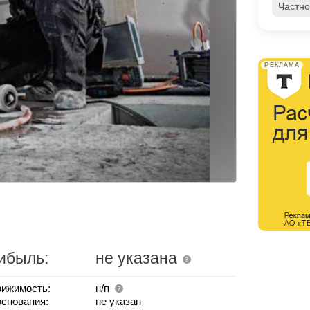
Частно
РЕКЛАМА
ибыль:
не указана
ижимость:
н/п
основания:
не указан