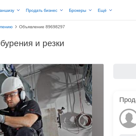
раншизу
Продать бизнес
Брокеры
Ещё
елению
Объявление 89698297
бурения и резки
Прод