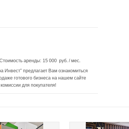
Площадь помещений:	20 м2Стоимость аренды:	15 000  руб. / мес.
а Инвест" предлагает Вам ознакомиться 
даже готового бизнеса на нашем сайте 
alterainvest.ru.Мы работаем без комиссии для покупателя!	