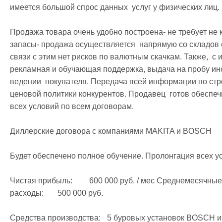
имеется большой спрос данных  услуг у физических лиц.

Продажа товара очень удобно построена- не требует не к
запасы- продажа осуществляется  напрямую со складов 
связи с этим нет рисков по валютным скачкам. Также,  с 
рекламная и обучающая поддержка, выдача на пробу инс
ведении  покупателя. Передача всей информации по стр
ценовой политики конкурентов. Продавец  готов обеспеч
всех условий по всем договорам. 

Диллерские договора с компаниями MAKITA и BOSCH

Будет обеспечено полное обучение. Пролонгация всех ус
Чистая прибыль: 	600 000 руб. / мес Среднемесячные обороты:	1 100 000 руб. Среднемесячные 
расходы:	500 000 руб.

Средства производства:	 5 буровых установок BOSCH и Dr. SHULZE Резчик Бензорез MAKITA 