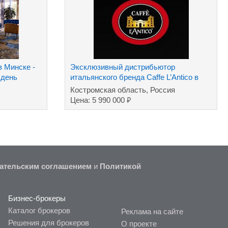
 Минске -
Эксклюзивный дистрибьютор
 день
итальянского бренда Caffe L’Antico в
России
Костромская область, Россия
₽
Цена: 5 990 000
ательским соглашением
и
Политикой
Бизнес-брокеры
Каталог брокеров
Реклама на сайте
Решения для брокеров
О проекте