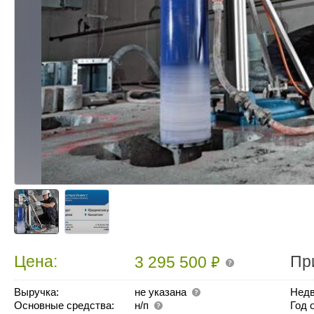
₽
Цена:
Пр
3 295 500
Выручка:
не указана
Недв
Основные средства:
н/п
Год 