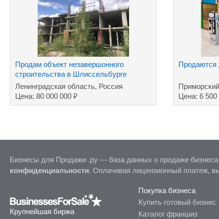
Продам объект незавершонного
Продаются 
строительства в Шлиссельбурге
Леноблость
Ленинградская область, Россия
Приморский
₽
Цена: 80 000 000
Цена: 6 500
Бизнесы для Продажи .ру — база данных о продаже бизнеса
конфиденциальности
. Оплачивая лицензионный платеж, в
Покупка бизнеса
Купить готовый бизнес
Крупнейшая биржа
Каталог франшиз