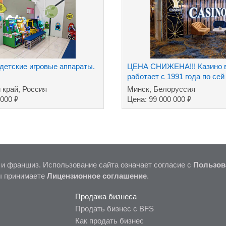
детские игровые аппараты.
ЦЕНА СНИЖЕНА!!! Казино в
работает с 1991 года по сей
 край, Россия
Минск, Белоруссия
₽
₽
 000
Цена: 99 000 000
 и франшиз. Использование сайта означает согласие с
Пользов
ы принимаете
Лицензионное соглашение
.
Продажа бизнеса
Продать бизнес с BFS
Как продать бизнес