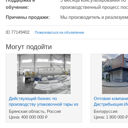
Поддержка и 
3 месяца консультирования по 
обучение:
производственный процесс пос
Причины продажи:
Мы производитель и реализуем
ID 77149402
Пожаловаться на объявление
Могут подойти
Действующий бизнес по
Оптовая компани
производству упаковочной тары из
Дистрибьюция.Ин
полимеров
хозтовары ТНП.Д
Брянская область, Россия
Белоруссия
₽
₽
Цена: 400 000 000
Цена: 1 800 000