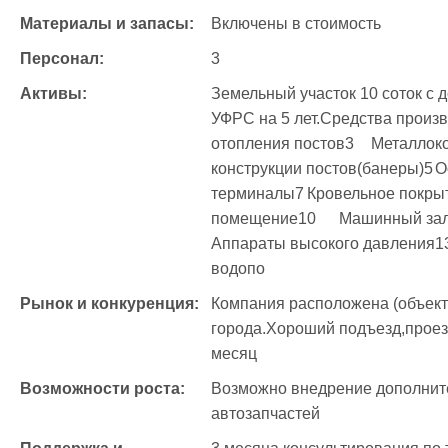
Материалы и запасы:
Включены в стоимость
Персонал:
3
Активы:
Земельный участок 10 соток с д
УФРС на 5 лет.Средства производства 1	Фундам
отопления постов3	Металлоконструкция4	Ограждающие 
конструкции постов(банеры)5	Освещение постов6	Клиентские 
терминалы7	Кровельное покрытие8	Рекламный фриз9	Бытовое 
помещение10	Машинный зал11	Котел на жидком топливе12	
Аппараты высокого давления13	Шкаф управления мойкой14	Систем
водопо
Рынок и конкуренция:
Компания расположена (объект)
города.Хороший подъезд,проезд
месяц
Возможности роста:
Возможно внедрение дополните
автозапчастей 