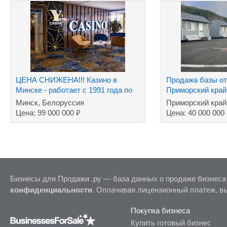
ЦЕНА СНИЖЕНА!!! Казино в
Продажа базы о
Минске - работает с 1991 года по
Приморский край,
сей день
Минск, Белоруссия
Приморский край
₽
Цена: 99 000 000
Цена: 40 000 000
Бизнесы для Продажи .ру — база данных о продаже бизнеса
конфиденциальности
. Оплачивая лицензионный платеж, в
Покупка бизнеса
Купить готовый бизнес