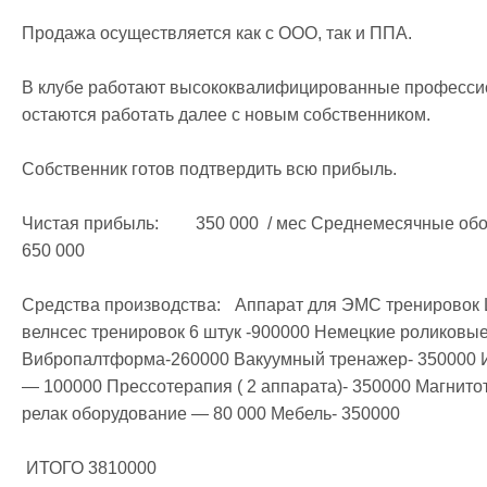
Продажа осуществляется как с ООО, так и ППА.

В клубе работают высококвалифицированные профессион
остаются работать далее с новым собственником.

Собственник готов подтвердить всю прибыль. 

Чистая прибыль: 	350 000  / мес Среднемесячные обороты:	1 000 000  Среднемесячные расходы:	
650 000 

Средства производства:	 Аппарат для ЭМС тренировок Lonsego цена 1 000 000 Тонусные столы для 
велнсес тренировок 6 штук -900000 Немецкие роликовые 
Вибропалтформа-260000 Вакуумный тренажер- 350000 И
— 100000 Прессотерапия ( 2 аппарата)- 350000 Магнито
релак оборудование — 80 000 Мебель- 350000

 ИТОГО 3810000
