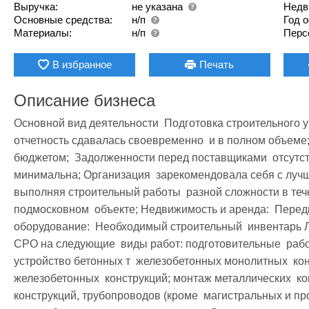
Выручка:
не указана
Недв
Основные средства:
н/п
Год 
Материалы:
н/п
Перс
В избранное
Печать
Описание бизнеса
Основной вид деятельности  Подготовка строительного уч
отчетность сдавалась своевременно  и в полном объеме;
бюджетом;  Задолженности перед поставщиками  отсутств
минимальна; Организация  зарекомендовала себя с лучше
выполняя строительный работы  разной сложности в тече
подмосковном  объекте; Недвижимость и аренда:  Перед
оборудование:  Необходимый строительный  инвентарь Л
СРО на следующие  виды работ: подготовительные  работ
устройство бетонных т  железобетонных монолитных  кон
железобетонных  конструкций; монтаж металлических  кон
конструкций, трубопроводов (кроме  магистральных и про