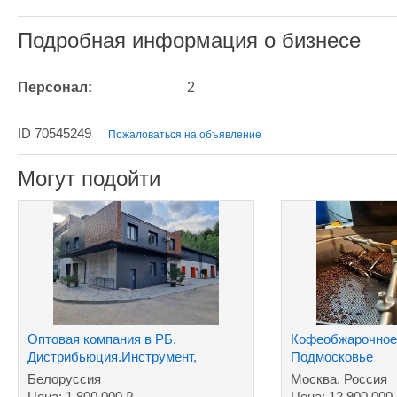
Подробная информация о бизнесе
Персонал:
2
ID 70545249
Пожаловаться на объявление
Могут подойти
Оптовая компания в РБ.
Кофеобжарочное 
Дистрибьюция.Инструмент,
Подмосковье
хозтовары ТНП.Дилер.
Белоруссия
Москва, Россия
₽
Цена: 1 800 000
Цена: 12 900 000