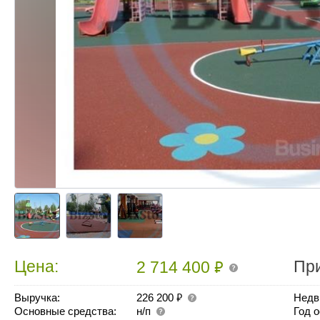
₽
Цена:
Пр
2 714 400
₽
Выручка:
226 200
Недв
Основные средства:
н/п
Год 