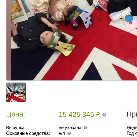
₽
Цена:
Пр
15 425 345
Выручка:
не указана
Недв
Основные средства:
н/п
Год 