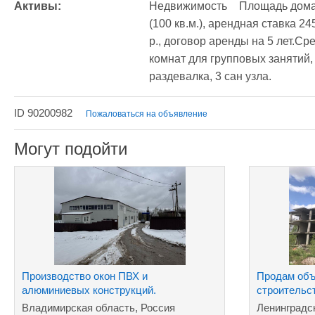
Активы:
Недвижимость	Площадь дома 370 кв.м., также есть дом для персонала 
(100 кв.м.), арендная ставка 2
р., договор аренды на 5 лет.Средства пр
комнат для групповых занятий, 2
раздевалка, 3 сан узла.
ID 90200982
Пожаловаться на объявление
Могут подойти
Производство окон ПВХ и
Продам объ
алюминиевых конструкций.
строительс
Леноблость
Владимирская область, Россия
Ленинградс