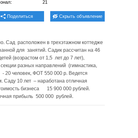
онал:
21
Поделиться
Скрыть
объявление
о. Сад  расположен в трехэтажном коттедже  
анной для  занятий. Садик рассчитан на 46 
ей (возрастом от 1,5  лет до 7 лет), 
  секции разных направлений  (гимнастика, 
 20 человек, ФОТ 550 000 р. Ведется  
. Саду 10 лет  – наработана отличная 
	 15 900 000 рублей. 
Среднемесячные обороты	1 500 000  рублей. Ежемесячная прибыль	500 000  рублей.