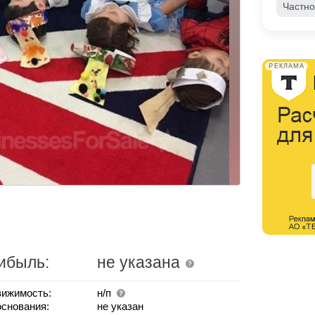
Частно
РЕКЛАМА
ибыль:
не указана
ижимость:
н/п
основания:
не указан