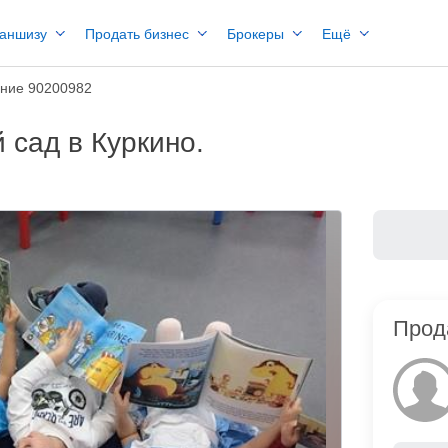
раншизу
Продать бизнес
Брокеры
Ещё
ние 90200982
 сад в Куркино.
Прод