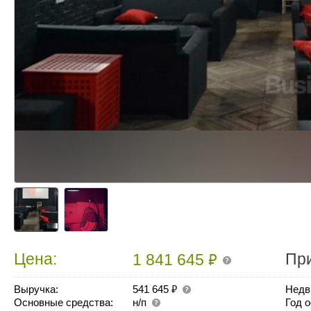
₽
Цена:
Пр
1 841 645
₽
Выручка:
541 645
Недв
Основные средства:
н/п
Год 