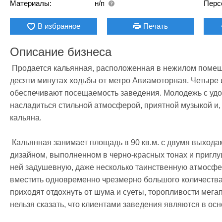
Материалы:
н/п
Перс
В избранное
Печать
Описание бизнеса
 Продается кальянная, расположенная в нежилом помещении в центре студенческого городка, в 
десяти минутах ходьбы от метро Авиамоторная. Четыре и
обеспечивают посещаемость заведения. Молодежь с удо
насладиться стильной атмосферой, приятной музыкой и,
кальяна.

 Кальянная занимает площадь в 90 кв.м. с двумя выходами. Такой размер, в сочетании со стильным 
дизайном, выполненном в черно-красных тонах и приглу
ней задушевную, даже несколько таинственную атмосферу
вместить одновременно чрезмерно большого количества 
приходят отдохнуть от шума и суеты, торопливости мегап
нельзя сказать, что клиентами заведения являются в осн