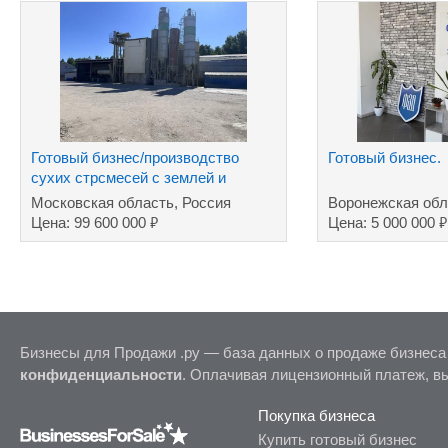
Готовый бизнес/производство
Готовый бизнес.
сухих стрсмесей с землей и
торговой маркой
Московская область, Россия
Воронежская обл
₽
₽
Цена: 99 600 000
Цена: 5 000 000
Бизнесы для Продажи .ру — база данных о продаже бизнеса
конфиденциальности
. Оплачивая лицензионный платеж, в
Покупка бизнеса
Купить готовый бизнес