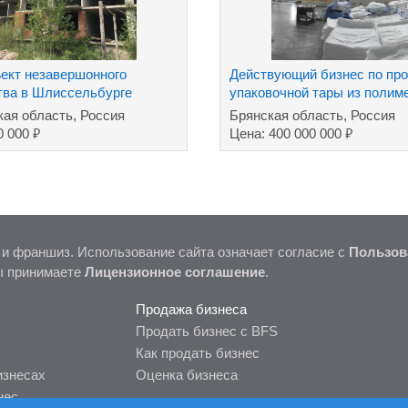
ект незавершонного
Действующий бизнес по пр
тва в Шлиссельбурге
упаковочной тары из полим
кая область, Россия
Брянская область, Россия
₽
₽
0 000
Цена: 400 000 000
 и франшиз. Использование сайта означает согласие с
Пользов
ы принимаете
Лицензионное соглашение
.
Продажа бизнеса
Продать бизнес с BFS
Как продать бизнес
изнесах
Оценка бизнеса
нес