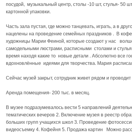
посудой,  музыкальный центр, столы -10 шт, стулья- 50 ш
картонной упаковки.

Часть зала пустая, где можно танцевать, играть, а в друго
нацелены на проведение семейных праздников .  В кофе
художницы Марии Феиной, которые создают у нас   волше
самодельными люстрами, расписными  столами и стульями
время находя какие то  новые детали . Абсолютно все го
вдохновлённые  идеями для творчества. Мария расписала
Сейчас музей закрыт, сотрудник живет рядом и проводит 
Аренда помещения- 200 тыс. в месяц.

В музее подразумевалось вести 5 направлений деятельно
тематических вечеров 2. Включение музея в реестр обра
больших групп учащихся школ 3. Проведение фотосессий
видеосъемку 4. Кофейня 5. Продажа картин   Можно расс