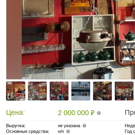
₽
Цена:
Пр
2 000 000
Выручка:
не указана
Недв
Основные средства:
н/п
Год 