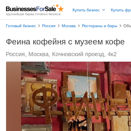
Купить бизнес
Купить ф
крупнейшая биржа готового бизнеса
Готовый бизнес
Россия
Москва
Рестораны и бары
Объ
Феина кофейня с музеем кофе
Россия, Москва, Кочновский проезд, 4к2