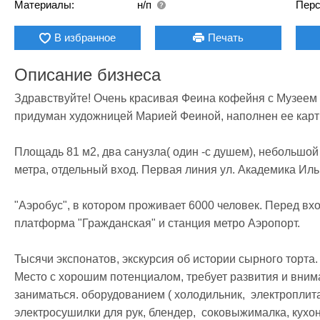
Материалы:
н/п
Перс
В избранное
Печать
Описание бизнеса
Здравствуйте! Очень красивая Феина кофейня с Музеем Ч
придуман художницей Марией Феиной, наполнен ее карт
Площадь 81 м2, два санузла( один -с душем), небольшой 
метра, отдельный вход. Первая линия ул. Академика Иль
"Аэробус", в котором проживает 6000 человек. Перед вх
платформа "Гражданская" и станция метро Аэропорт.

Тысячи экспонатов, экскурсия об истории сырного торта. 
Место с хорошим потенциалом, требует развития и вниман
заниматься. оборудованием ( холодильник,  электроплита
электросушилки для рук, блендер,  соковыжималка, кухо