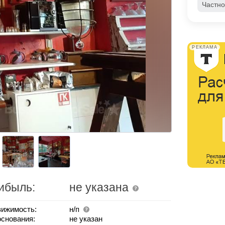
Частно
РЕКЛАМА
ибыль:
не указана
ижимость:
н/п
основания:
не указан