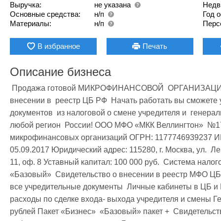
Выручка:
не указана
Недв
Основные средства:
н/п
Год 
Материалы:
н/п
Перс
В избранное
Печать
Описание бизнеса
 Продажа готовой МИКРОФИНАНСОВОЙ  ОРГАНИЗАЦИИ (МКК)  под ключ, со свидетельством о 
внесении в  реестр ЦБ РФ  Начать работать вы сможете у
документов  из налоговой о смене учредителя и  генера
любой регион  России! ООО МФО «МКК Веллингтон»  №17
микрофинансовых организаций ОГРН: 1177746939237 ИН
05.09.2017 Юридический адрес: 115280, г. Москва, ул.  Ленин
11, оф. 8 Уставный капитал: 100 000 руб.  Система нал
«Базовый»  Свидетельство о внесении в реестр МФО ЦБ 
все учредительные документы  Личные кабинеты в ЦБ и
расходы по сделке входа- выхода учредителя и смены Ге
рублей Пакет «Бизнес»  «Базовый» пакет +  Свидетельст