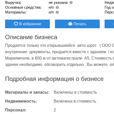
Выручка:
не указана
Недв
Основные средства:
н/п
Год 
Материалы:
н/п
Перс
В избранное
Печать
Описание бизнеса
Продается только что открывшиийся  авто шрот   ( ООО 
внутренние  документы, продается вместе с зданием  / или
Мариямполе, в 800 м от автомагистрали  A5. Стоимость вм
здания необходимо  обговорить отдельно . Вы можете  оп
Подробная информация о бизнесе
Материалы и запасы:
Включены в стоимость
Недвижимость:
Включена в стоимость
Персонал:
2