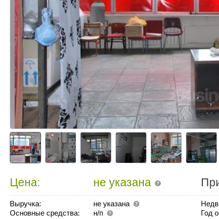
Цена:
не указана
Пр
Выручка:
не указана
Недв
Основные средства:
н/п
Год 