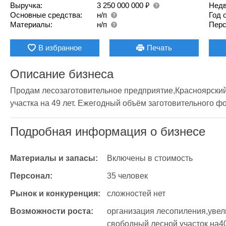
₽
Выручка:
3 250 000 000
Недв
Основные средства:
н/п
Год 
Материалы:
н/п
Перс
В избранное
Печать
Описание бизнеса
Продам лесозаготовительное предприятие,Красноярский 
участка на 49 лет. Ежегодный объём заготовительного фо
Подробная информация о бизнесе
Материалы и запасы:
Включены в стоимость
Персонал:
35 человек
Рынок и конкуренция:
сложностей нет
Возможности роста:
организация лесопиления,увели
свободный лесной участок на4