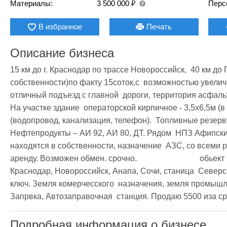
₽
Материалы:
3 500 000
Перс
В избранное
Печать
Описание бизнеса
15 км до г. Краснодар по трассе Новороссийск,  40 км до Г
собственности)по факту 15соток,с  возможностью увеличи
отличный подъезд с главной  дороги, территория асфаль
На участке здание  операторской кирпичное - 3,5х6,5м (в
(водопровод, канализация, телефон).  Топливные резервуа
Нефтепродукты – АИ 92, АИ 80, ДТ. Рядом  НПЗ Афипский
находятся в собственности, назначение  АЗС, со всеми 
аренду. Возможен обмен. срочно.                               об
Краснодар, Новороссийск, Анапа, Сочи, станица  Северс
ключ. Земля комерчесского  назначения, земля промышле
Запрвка, Автозаправочная  станция. Продаю 5500 иза ср
Подробная информация о бизнесе