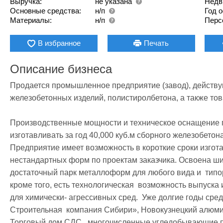
Выручка:
не указана
Недв
Основные средства:
н/п
Год 
Материалы:
н/п
Перс
В избранное
Печать
Описание бизнеса
Продается промышленное предприятие (завод), действую
железобетонных изделий, полистиролбетона, а также това
Производственные мощности и техническое оснащение п
изготавливать за год 40,000 куб.м сборного железобетона 
Предприятие имеет возможность в короткие сроки изгота
нестандартных форм по проектам заказчика. Освоена ши
достаточный парк металлоформ для любого вида и  типо
кроме того, есть технологическая  возможность выпуска 
для химически- агрессивных сред.  Уже долгие годы сре
Строительная  компания Сибири», Новокузнецкий алюмин
Торговый дом СДС , многочисленные угледобывающие пр