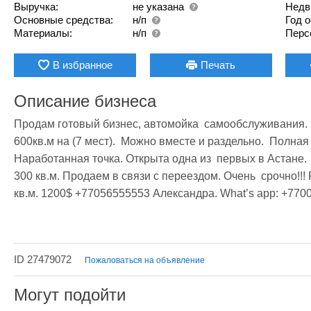
Выручка:
не указана
Недв
Основные средства:
н/п
Год 
Материалы:
н/п
Перс
В избранное
Печать
Описание бизнеса
Продам готовый бизнес, автомойка  самообслуживания.  1 
600кв.м на (7 мест).  Можно вместе и раздельно.  Полная з
Наработанная точка. Открыта одна из  первых в Астане.
300 кв.м. Продаем в связи с переездом. Очень  срочно!!! Р
кв.м. 1200$ +77056555553 Александра. What’s app: +77
ID 27479072
Пожаловаться на объявление
Могут подойти