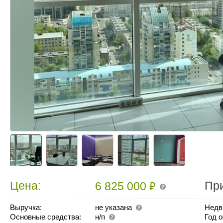
₽
Цена:
Пр
6 825 000
Выручка:
не указана
Недв
Основные средства:
н/п
Год 