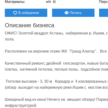
Материалы:
н/п
Перс
В избранное
Печать
Описание бизнеса
ОФИС! Золотой квадрат Астаны,  набережная р. Ишим, с 
пола. 

Расположен на верхнем этаже ЖК  "Гранд Алатау".   Все 
Качественный ремонт, двойной  гипсокартон, новые батар
плитка,  натяжной потолок, теплые полы,  подсобное пом
 Потолки высокие - 3, 30 м   Коридор и  4 изолированных кабинета с  панорамным видом на город 
(обзор  выходит на набережную реки Ишим с  мостом воз
Шикарный вид из окна! Ничего не  мешает обзору! Паркова
инфраструктурой.   
