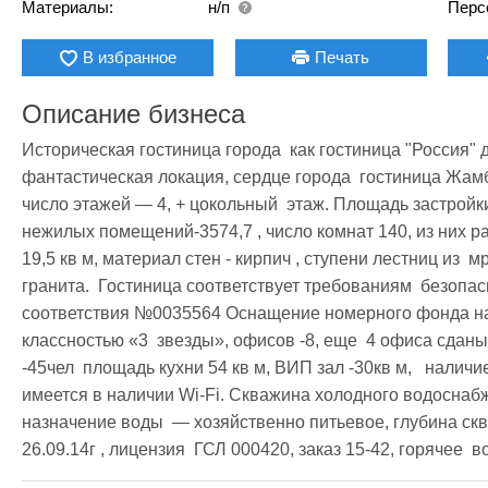
Материалы:
н/п
Перс
В избранное
Печать
Описание бизнеса
Историческая гостиница города  как гостиница "Россия" 
фантастическая локация, сердце города  гостиница Жамб
число этажей — 4, + цокольный  этаж. Площадь застройки
нежилых помещений-3574,7 , число комнат 140, из них р
19,5 кв м, материал стен - кирпич , ступени лестниц из  м
гранита.  Гостиница соответствует требованиям  безопасн
соответствия №0035564 Оснащение номерного фонда нахо
классностью «3  звезды», офисов -8, еще  4 офиса сданы
-45чел  площадь кухни 54 кв м, ВИП зал -30кв м,   налич
имеется в наличии Wi-Fi. Скважина холодного водоснабже
назначение воды  — хозяйственно питьевое, глубина скв
26.09.14г , лицензия  ГСЛ 000420, заказ 15-42, горячее 