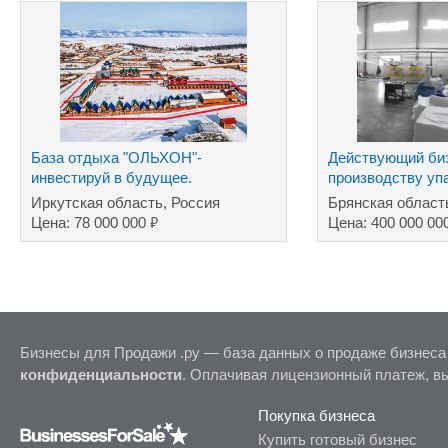
База отдыха "ОЛЬХОН"-
Действующий би
инвестируй в будущее.
производству уп
полимеров
Иркутская область, Россия
Брянская област
₽
Цена: 78 000 000
Цена: 400 000 00
Бизнесы для Продажи .ру — база данных о продаже бизнеса
конфиденциальности
. Оплачивая лицензионный платеж, в
Покупка бизнеса
Купить готовый бизнес