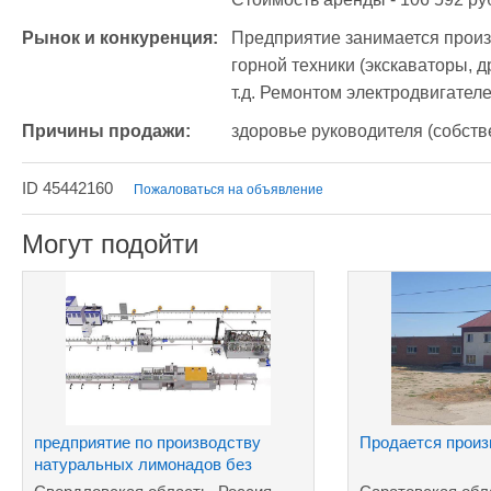
Рынок и конкуренция:
Предприятие занимается произво
горной техники (экскаваторы, д
т.д. Ремонтом электродвигател
Причины продажи:
здоровье руководителя (собств
ID 45442160
Пожаловаться на объявление
Могут подойти
предприятие пo производству
Продается произ
натуральных лимонадов без
сахара