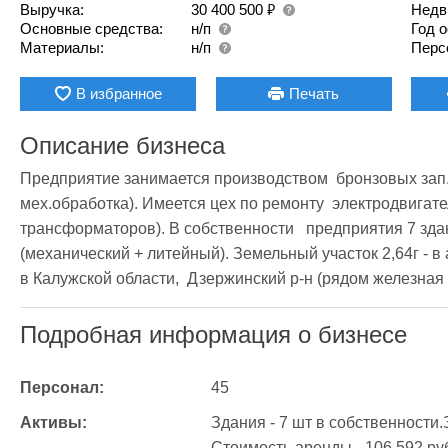
₽
Выручка:
30 400 500
Недв
Основные средства:
н/п
Год 
Материалы:
н/п
Перс
В избранное
Печать
Описание бизнеса
Предприятие занимается производством  бронзовых зап.
мех.обработка). Имеется цех по ремонту  электродвигател
трансформаторов). В собственности   предприятия 7 здан
(механический + литейный). Земельный участок 2,64г - в
в Калужской области,  Дзержинский р-н (рядом железная 
Подробная информация о бизнесе
Персонал:
45
Активы:
Здания - 7 шт в собственности.Зе
Стоимость аренды - 106 592 руб