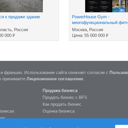
ся к продаже здание
PowerHouse Gym -
многофункциональный фитн
комплекс премиум класса
бласть, Россия
Москва, Россия
₽
₽
00 000
Цена: 55 000 000
 и франшиз. Использование сайта означает согласие с
Пользов
ы принимаете
Лицензионное соглашение
.
Продажа бизнеса
Продать бизнес с BFS
Как продать бизнес
изнесах
Оценка бизнеса
нес