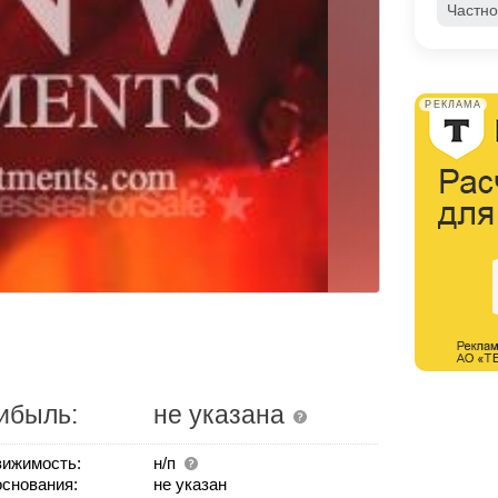
Частно
РЕКЛАМА
ибыль:
не указана
ижимость:
н/п
основания:
не указан