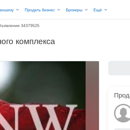
раншизу
Продать бизнес
Брокеры
Ещё
бъявление 34379525
ного комплекса
Прод