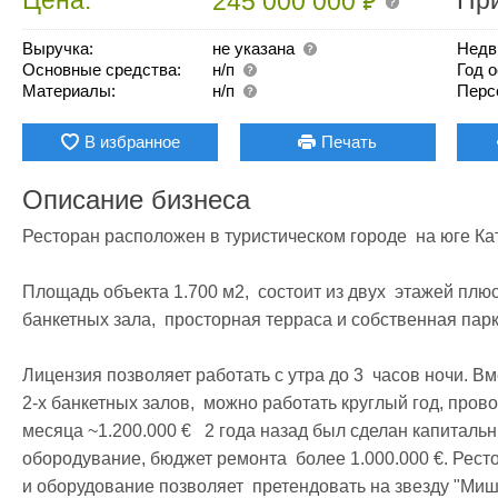
₽
245 000 000
Выручка:
не указана
Недв
Основные средства:
н/п
Год 
Материалы:
н/п
Перс
В избранное
Печать
Описание бизнеса
Ресторан расположен в туристическом городе  на юге Кат
Площадь объекта 1.700 м2,  состоит из двух  этажей плюс
банкетных зала,  просторная терраса и собственная парк
Лицензия позволяет работать с утра до 3  часов ночи. В
2-х банкетных залов,  можно работать круглый год, прово
месяца ~1.200.000 €   2 года назад был сделан капитальн
обородувание, бюджет ремонта  более 1.000.000 €. Ресто
и оборудование позволяет  претендовать на звезду "Мишл