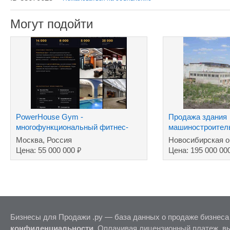
Могут подойти
PowerHouse Gym -
Продажа здания
многофункциональный фитнес-
машиностроитель
комплекс премиум класса
Москва, Россия
Новосибирская о
₽
Цена: 55 000 000
Цена: 195 000 00
Бизнесы для Продажи .ру — база данных о продаже бизнеса
конфиденциальности
. Оплачивая лицензионный платеж, в