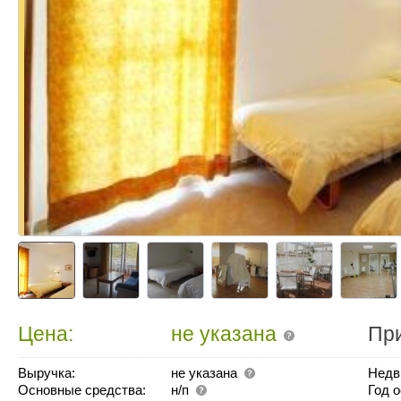
Цена:
не указана
Пр
Выручка:
не указана
Недв
Основные средства:
н/п
Год 