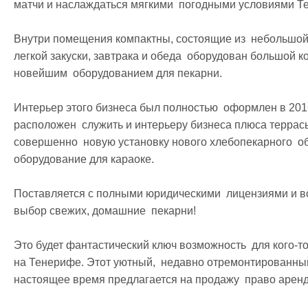
матчи и наслаждаться мягкими  погодными условиями Те
Внутри помещения компактны, состоящие из  небольшой, 
легкой закуски, завтрака и обеда  оборудован большой комн
новейшим  оборудованием для пекарни.

Интерьер этого бизнеса был полностью  оформлен в 2016
расположен  служить и интерьеру бизнеса плюса террасы
совершенно  новую установку нового хлебопекарного  обо
оборудование для караоке.

Поставляется с полными юридическими  лицензиями и все
выбор свежих, домашние  пекарни!

Это будет фантастический ключ возможность  для кого-то
на Тенерифе. Этот уютный,  недавно отремонтированный и
настоящее время предлагается на продажу  право аренды