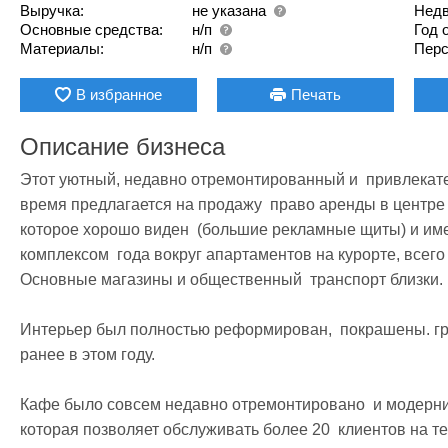
Выручка:
не указана
Недв
Основные средства:
н/п
Год 
Материалы:
н/п
Перс
В избранное
Печать
Описание бизнеса
Этот уютный, недавно отремонтированный и  привлекател
время предлагается на продажу  право аренды в центре 
которое хорошо виден  (большие рекламные щиты) и имее
комплексом  года вокруг апартаментов на курорте, всего 
Основные магазины и общественный  транспорт близки.

Интерьер был полностью реформирован,  покрашены. гра
ранее в этом году.

Кафе было совсем недавно отремонтировано  и модерниз
которая позволяет обслуживать более 20  клиентов на те