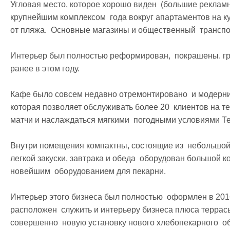
Угловая место, которое хорошо виден  (большие рекламны
крупнейшим комплексом  года вокруг апартаментов на кур
от пляжа.  Основные магазины и общественный  транспор
Интерьер был полностью реформирован,  покрашены. гра
ранее в этом году.

Кафе было совсем недавно отремонтировано  и модерниз
которая позволяет обслуживать более 20  клиентов на те
матчи и наслаждаться мягкими  погодными условиями Те
Внутри помещения компактны, состоящие из  небольшой, 
легкой закуски, завтрака и обеда  оборудован большой комн
новейшим  оборудованием для пекарни.

Интерьер этого бизнеса был полностью  оформлен в 2016
расположен  служить и интерьеру бизнеса плюса террасы
совершенно  новую установку нового хлебопекарного  обо