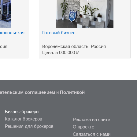
ргопольская
Готовый бизнес.
ссия
Воронежская область, Россия
₽
Цена: 5 000 000
ательским соглашением
и
Политикой
Бизнес-брокеры
Каталог брокеров
Реклама на сайте
Решения для брокеров
О проекте
Связаться с нами