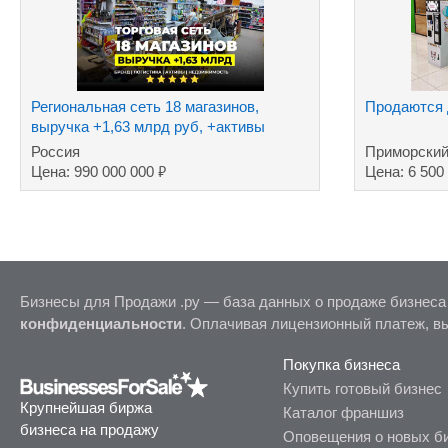
Региональная сеть 18 магазинов,
Продаются 
выручка +1,63 млрд руб, +активы
Россия
Приморский
₽
Цена: 990 000 000
Цена: 6 500
Бизнесы для Продажи .ру — база данных о продаже бизнеса
конфиденциальности
. Оплачивая лицензионный платеж, в
Покупка бизнеса
Купить готовый бизнес
Крупнейшая биржа
Каталог франшиз
бизнеса на продажу
Оповещения о новых б