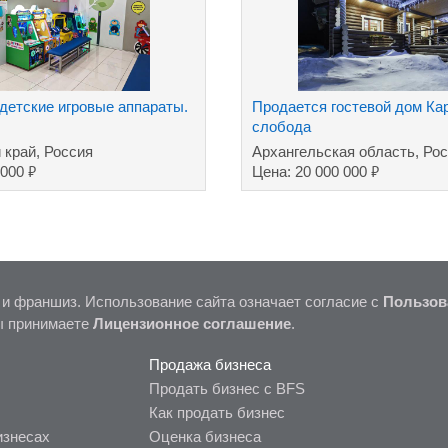
детские игровые аппараты.
Продается гостевой дом Ка
слобода
 край, Россия
Архангельская область, Ро
₽
₽
 000
Цена: 20 000 000
 и франшиз. Использование сайта означает согласие с
Пользов
ы принимаете
Лицензионное соглашение
.
Продажа бизнеса
Продать бизнес с BFS
Как продать бизнес
изнесах
Оценка бизнеса