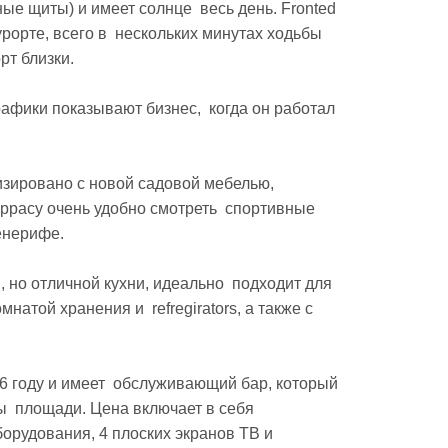
е щиты) и имеет солнце  весь день. Fronted 
орте, всего в  нескольких минутах ходьбы 
т близки.

фики показывают бизнес,  когда он работал 
ировано с новой садовой мебелью,  
ррасу очень удобно смотреть  спортивные 
нерифе.

но отличной кухни, идеально  подходит для 
атой хранения и  refregirators, а также с 
 году и имеет  обслуживающий бар, который 
  площади. Цена включает в себя 
рудования, 4 плоских экранов ТВ и  