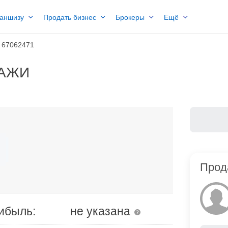
раншизу
Продать бизнес
Брокеры
Ещё
 67062471
ДАЖИ
Прод
ибыль:
не указана