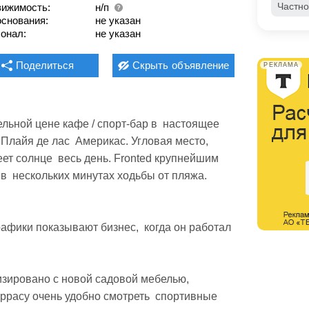
Частно
ижимость:
н/п
основания:
не указан
онал:
не указан
Поделиться
Скрыть
объявление
РЕКЛАМА
ьной цене кафе / спорт-бар в  настоящее 
Плайя де лас  Америкас. Угловая место, 
т солнце  весь день. Fronted крупнейшим 
в  нескольких минутах ходьбы от пляжа.  
фики показывают бизнес,  когда он работал 
ировано с новой садовой мебелью,  
ррасу очень удобно смотреть  спортивные 