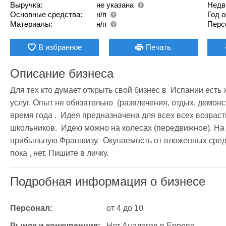
Выручка:
не указана
Недв
Основные средства:
н/п
Год 
Материалы:
н/п
Перс
В избранное
Печать
Описание бизнеса
Для тех кто думает открыть свой бизнес в  Испании есть
услуг. Опыт не обязательно  (развлечения, отдых, демонст
время года .  Идея предназначена для всех всех возрастн
школьников.  Идею можно на колесах (передвижное). На 
прибыльную Франшизу.  Окупаемость от вложенных средст
пока , нет. Пишите в личку. 
Подробная информация о бизнесе
Персонал:
от 4 до 10
Рынок и конкуренция:
Нет Аналогов в Европе